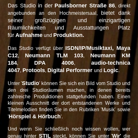
Das Studio in der
Paulsborner Straße 86
, direkt
bietet dank
angebunden an den Hochmeistersaal,
seiner großzügigen und einzigartigen
Räumlichkeiten und Ausstattungen Platz
für
Aufnahme
Produktion.
und
ISDN/IP/Musiktaxi, Maya
Das Studio verfügt über
C12
Neumann TLM 103
Neumann KM
,
,
184
DPA 4006
audio-technica
,
,
4047
Protools
Digital Performer
Logic
,
,
und
.
Studio
Unter '
' können Sie sich ein Bild vom Studio und
den drei Studioräumen machen, in denen bereits
zahlreiche Produktionen stattgefunden haben. Einen
kleinen Ausschnitt der dort entstandenen Werke und
Titelmelodien finden Sie in den Rubriken 'Musik' sowie
Hörspiel & Hörbuch
'
'.
Und wenn Sie schließlich noch wissen wollen, wer
STIL
genau hinter
steckt, können Sie unter '
Wir'
die