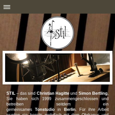
STIL
– das sind
Christian Hagitte
und
Simon Bertling
.
Sie haben sich 1999 zusammengeschlossen und
betreiben seitdem ein
gemeinsames
Tonstudio
in
Berlin
. Für ihre Arbeit
wurden sie bereits mehrfach mit dem Ohrkanus und